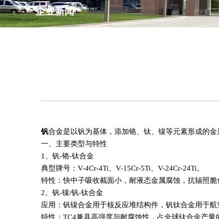
企业新闻
钒
合金是以钒为基体，添加铬、钛、镍等元素形成的金
一、主要类型与特性‌
1、钒-铬-钛合金‌
典型牌号‌：V-4Cr-4Ti、V-15Cr-5Ti、V-24Cr-24Ti‌。
特性‌：快中子吸收截面小，耐液态金属腐蚀，抗辐照脆
2、钒-镍/钒-钛合金‌
应用‌：钒镍合金用于核反应堆结构件，钒钛合金用于航
特性‌：TC4兼具高强度与耐腐蚀性，占全球钛合金产量的