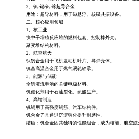
3、钒-铌/钒-镓超导合金‌
用途‌：超导材料，用于磁悬浮、核磁共振设备‌。
二、核心应用领域‌
1、核工业‌
快中子增殖反应堆的燃料包套、控制棒外壳‌。
聚变堆结构材料‌。
2、航空航天‌
钛钒合金用于飞机发动机叶片、导弹壳体‌。
钒基高温合金用于燃气涡轮轴承‌。
3、能源与储能‌
全钒液流电池的关键电极材料‌。
钒催化剂用于石油裂化、硫酸生产‌。
4、高端制造‌
钒钢用于高强度钢筋、汽车结构件‌。
钒合金刀具通过沉淀强化提升耐磨性‌。
结语：钒合金因其独特的性能组合，成为核能、航空航